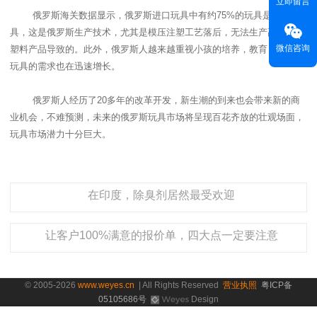
立即留言
俄罗斯海关数据显示，俄罗斯进口玩具中有约
75%
的玩具是塑料玩
具，这是俄罗斯生产技术，尤其是模压注塑工艺落后，无法生产高质量的
微信咨询
塑料产品导致的。此外，俄罗斯人越来越重视小孩的培养，教育，益智类
玩具的需求也在迅速增长。
俄罗斯人经历了
20
多年的改革开发，新生潮的到来也会带来新的商
业机会，不难预测，未来的俄罗斯玩具市场将呈现百花齐放的壮观场面，
玩具市场潜力十分巨大。
在印度，除臭剂居然最受欢迎
让客户100%满意的报价单，四大点一定要注意
© 2005-2026
www.weyes.cn
| All Rights Reserved
营业执照
粤ICP备
05105686号
Design