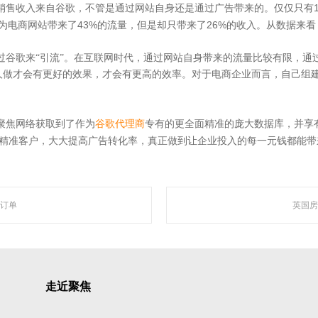
销售收入来自谷歌，不管是通过网站自身还是通过广告带来的。仅仅只有
43%
26%
为电商网站带来了
的流量，但是却只带来了
的收入。从数据来看
过谷歌来“引流”。在互联网时代，通过网站自身带来的流量比较有限，通
人做才会有更好的效果，才会有更高的效率。对于电商企业而言，自己组
聚焦网络
聚焦网络获取到了作为
谷歌代理商
专有的更全面精准的庞大数据库，并享
精准客户，大大提高广告转化率，真正做到让企业投入的每一元钱都能带
“让网络营销更简单有效”为使命，深入人工智能自然语言处理、机器学习、数据挖掘 
智能自动化营销系统，凭借着上线快、效果好、功能强大、高性价比的特点，成为了
订单
英国房
走近聚焦