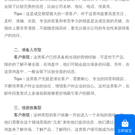
会留下比较完善的信息，比如公司名称、地址、电话、传真等。
Tips
：
这是成交期望最大的一类客户。对于这类询盘要高度关注，
及时、准确、全面、专业的答复和有竞争力的报盘是达成交易的关键。在
报价上要非常谨慎，不能随意报高价，要充分展示公司的专业性来获得客
户的信任。
二、
准备入市型
客户表现：
这类客户已经具备相当强的营销经验，可是对于产品、
报价的了解不够全面，在询盘中，他们可能会提出很多的问题。另外，在
这类询盘中，一般会留下比较全面的信息。
Tips
：
这类客户无疑是潜在客户，需要耐心、专业的回答和跟踪，
不断培养客户对企业的信任，增强客户对企业的信心。这对这类客户，在
邮件回复形式上多做创新能够更好地吸引客户的眼球。
三、
信息收集型
客户表现：
这种类型的客户就像一开始进入一个未知的领域一样，
他们需要在这个领域里面的“元老”来给他们提供信息，他们通过发出众多
询盘来了解市场，了解产品，了解同行。这类客户很可能成为你强劲的竞
立即留言