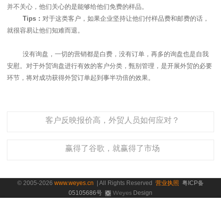
并不关心，他们关心的是能够给他们免费的样品。
Tips
：
对于这类客户，如果企业坚持让他们付样品费和邮费的话，
就很容易让他们知难而退。
没有询盘，一切的营销都是白费，没有订单，再多的询盘也是自我
安慰。对于外贸询盘进行有效的客户分类，甄别管理，是开展外贸的必要
环节，将对成功获得外贸订单起到事半功倍的效果。
客户反映报价高，外贸人员如何应对？
赢得了谷歌，就赢得了市场
© 2005-2026
www.weyes.cn
| All Rights Reserved
营业执照
粤ICP备
05105686号
Design