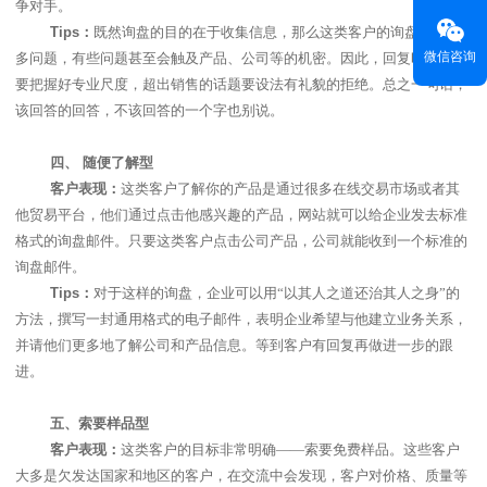
争对手。
Tips
：
既然询盘的目的在于收集信息，那么这类客户的询盘会问很
微信咨询
多问题，有些问题甚至会触及产品、公司等的机密。因此，回复时，一定
要把握好专业尺度，超出销售的话题要设法有礼貌的拒绝。总之一句话，
该回答的回答，不该回答的一个字也别说。
四、
随便了解型
客户表现：
这类客户了解你的产品是通过很多在线交易市场或者其
他贸易平台，他们通过点击他感兴趣的产品，网站就可以给企业发去标准
格式的询盘邮件。只要这类客户点击公司产品，公司就能收到一个标准的
询盘邮件。
Tips
：
对于这样的询盘，企业可以用“以其人之道还治其人之身”的
方法，撰写一封通用格式的电子邮件，表明企业希望与他建立业务关系，
并请他们更多地了解公司和产品信息。等到客户有回复再做进一步的跟
进。
五、
索要样品型
客户表现：
这类客户的目标非常明确——索要免费样品。这些客户
大多是欠发达国家和地区的客户，在交流中会发现，客户对价格、质量等