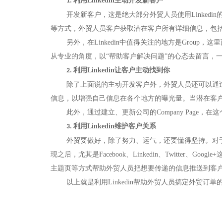
利用
Linkedin
主动开发新客户
1.
开发新客户，这是绝大部分外贸人员使用
Linkedin
等方式，外贸人员客户获取潜在客户所有详细信息，包
另外，在
Linkedin
中值得关注的地方是
Group
，这里
从专业的角度，以“帮助客户解决问题”的心态去留言，
利用
Linkedin
让客户主动找到你
2.
除了上面说的主动开发客户外，外贸人员还可以通
信息，以增强自己信息在各个地方的曝光量。当潜在客
此外，通过建立、更新公司的
Company Page
，在这
利用
Linkedin
维护客户关系
3.
外贸要做好，除了努力、运气，还要懂得坚持。对
现之后，尤其是
Facebook
、
Linkedin
、
Twitter
、
Google+
聚焦网络以
主题页等方式帮助外贸人员把想要传递的信息推送到客
研发了国内知名的人工
以上就是利用
Linkedin
帮助外贸人员搞定外贸订单