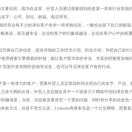
的主要目的，因为在这里，外贸人员通过搜索得到的是某一具体行业里面
括名字、公司、职位、邮箱、电话等等。
面经常会有不少的潜在客户发布一些求购信息，一般也会留下自己的邮箱
一般来说，留言越专业，企业给客户的印象就越深，企业在客户心中的权
过完善自己的信息，提供详细的工作经历介绍、职业介绍，并把自己的行
户使用搜索引擎搜索的时候，能让客户因为你的专业、丰富的经验更加倾
个页面中发布限时促销等信息，也可以号召潜在客户有所行动。
聚焦网络
于某一有潜力的客户，需要外贸人员定期花时间去把自己的名字、产品、
这几张大网的出现，外贸人员总能在其中一个或者几个网络中找到潜在客
“让网络营销更简单有效”为使命，深入人工智能自然语言处理、机器学习、数据挖掘 
户的脑海里，当然，信息推送要讲究一个度的问题，同时所分享的信息也
智能自动化营销系统，凭借着上线快、效果好、功能强大、高性价比的特点，成为了
的有效方法，但是不管怎么说，
Linkedin
再商务也是一个社交网络，想要真