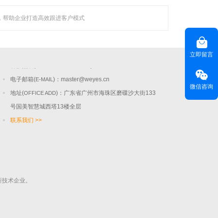
，帮助企业打造高效跟进客户模式
联系聚焦
咨询热线(
) ：020-22818315
HOT LINE
立即留言
客服热线(
)：400-678-6206
CUSTOMER SERVICE
电子邮箱(
)：
master@weyes.cn
E-MAIL
微信咨询
地址(
)：广东省广州市海珠区磨碟沙大街133
OFFICE ADD
号国美智慧城西塔13楼全层
联系我们 >>
新技术企业。