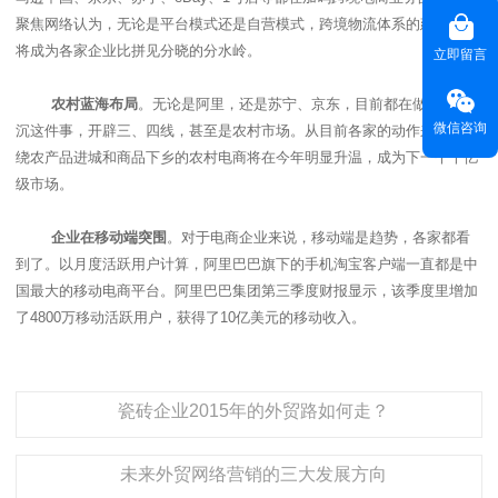
聚焦网络认为，无论是平台模式还是自营模式，跨境物流体系的建设，或
将成为各家企业比拼见分晓的分水岭。
立即留言
农村蓝海布局
。无论是阿里，还是苏宁、京东，目前都在做渠道下
微信咨询
沉这件事，开辟三、四线，甚至是农村市场。从目前各家的动作来看，围
绕农产品进城和商品下乡的农村电商将在今年明显升温，成为下一个千亿
级市场。
企业在移动端突围
。对于电商企业来说，移动端是趋势，各家都看
到了。以月度活跃用户计算，阿里巴巴旗下的手机淘宝客户端一直都是中
国最大的移动电商平台。阿里巴巴集团第三季度财报显示，该季度里增加
了
4800
万移动活跃用户，获得了
10
亿美元的移动收入。
瓷砖企业2015年的外贸路如何走？
未来外贸网络营销的三大发展方向