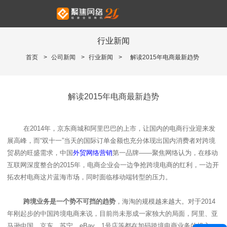
行业新闻
首页
>
公司新闻
>
行业新闻
>
解读2015年电商最新趋势
解读2015年电商最新趋势
在
2014
年，京东商城和阿里巴巴的上市，让国内的电商行业迎来发
展高峰，而“双十一”当天的国际订单金额也充分体现出国内消费者对跨境
贸易的旺盛需求，中国
外贸网络营销
第一品牌——聚焦网络认为，在移动
互联网深度整合的
2015
年，电商企业会一边争抢跨境电商的红利，一边开
拓农村电商这片蓝海市场，同时面临移动端转型的压力。
跨境业务是一个势不可挡的趋势
，海淘的规模越来越大。对于
2014
年刚起步的中国跨境电商来说，目前尚未形成一家独大的局面，阿里、
亚
马逊中国
、京东、苏宁、eBay
、
1
号店等都在加码跨境电商业务的投入。