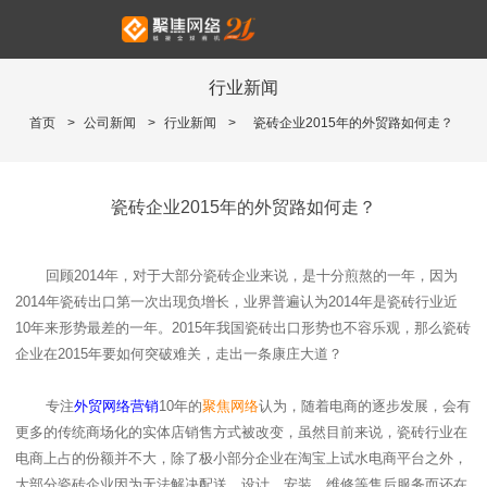
行业新闻
首页
>
公司新闻
>
行业新闻
>
瓷砖企业2015年的外贸路如何走？
瓷砖企业2015年的外贸路如何走？
回顾
2014
年，对于大部分瓷砖企业来说，是十分煎熬的一年，因为
2014
年瓷砖出口第一次出现负增长，业界普遍认为
2014
年是瓷砖行业近
10
年来形势最差的一年。
2015
年我国瓷砖出口形势也不容乐观，那么瓷砖
企业在
2015
年要如何突破难关，走出一条康庄大道？
专注
外贸网络营销
10
年的
聚焦网络
认为，随着电商的逐步发展，会有
更多的传统商场化的实体店销售方式被改变，虽然目前来说，瓷砖行业在
电商上占的份额并不大，除了极小部分企业在淘宝上试水电商平台之外，
大部分瓷砖企业因为无法解决配送、设计、安装、维修等售后服务而还在