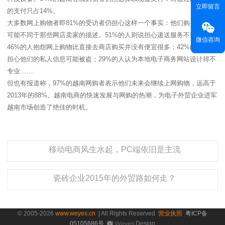
立即留言
的支付只占14%。
大多数网上购物者即81%的受访者仍担心这样一个事实：他们购买的产品
可能不同于那些网店卖家的描述。51%的人则说担心递送服务不到位；
微信咨询
46%的人抱怨网上购物比直接去商店购买并没有便宜很多；42%的网购者
担心他们的私人信息可能被盗；29%的人认为本地电子商务网站设计得不
专业……
但也有报道称，97%的越南网购者表示他们未来会继续上网购物，远高于
2013年的88%。越南电商的快速发展与网购的热潮，为电子外贸企业进军
越南市场创造了绝佳的时机。
移动电商风生水起，PC端依旧是主流
瓷砖企业2015年的外贸路如何走？
© 2005-2026
www.weyes.cn
| All Rights Reserved
营业执照
粤ICP备
05105686号
Design