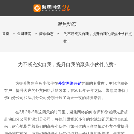
聚焦动态
首页
>
公司新闻
>
聚焦动态
>
为不断充实自我，提升自我的聚焦小伙伴点
赞~
为不断充实自我，提升自我的聚焦小伙伴点赞~
为提升聚焦商务小伙伴在
外贸网络营销
方面的专业度，更好地服务
客户，提升客户的外贸网络营销效果，在
2015
年开年之际，聚焦网络特于
佛山分公司和深圳分公司分别开展了两天一夜的商务培训。
在
3
月
2
号
-5
号这四天的时间里，聚焦网络的何老师和徐老师先后赶
赴佛山分公司和深圳分公司，将他们累积
10
多年的实战知识无私地奉献出
来，耐心地指导着我们的商务小伙伴们如何借助互联网帮助外贸企业提升
海外推广成效，而我们的商务小伙伴们也都十分认真地听着课，做着笔