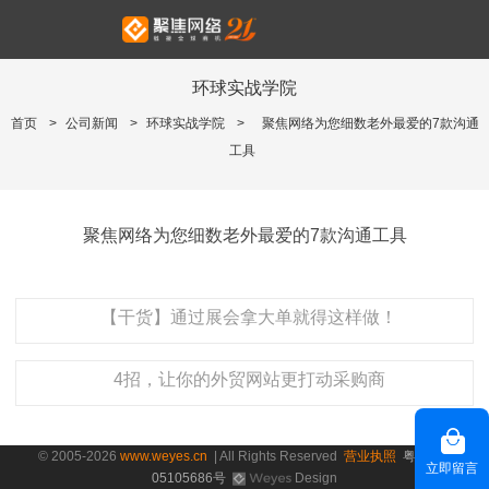
环球实战学院
首页
>
公司新闻
>
环球实战学院
>
聚焦网络为您细数老外最爱的7款沟通
工具
聚焦网络为您细数老外最爱的7款沟通工具
【干货】通过展会拿大单就得这样做！
4招，让你的外贸网站更打动采购商
© 2005-2026
www.weyes.cn
| All Rights Reserved
营业执照
粤ICP备
立即留言
05105686号
Design