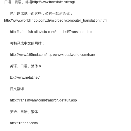
日语、俄语、德语http://www.translate.ru/eng/
也可以试试下面这些，必有一款适合你：
http://www.worldlingo.com/zh/microsoft/computer_translation.html
http://babelfish.altavista.com/h … ied/Translation.htm
可翻译成中文的网站：
http://www.165net.com/http://www.readworld.com/tran/
英语、日语、繁体 h
ttp://www.netat.net/
日文翻译
http://trans.myany.com/trans/cn/default.asp
英语、日语、繁体
http://165net.com/