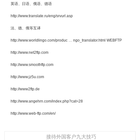
英语、日语、俄语、德语
http://www.translate.ru/eng/srvurl.asp
法、德、俄等互译
http://www.worldlingo.com/produc … ngo_translator.html WEBFTP
http://www.net2ftp.com
http://www.smoothftp.com
http://www.jz5u.com
http://www2ftp.de
http://www.angehrn.com/index.php?cat=28
http://www.web-ftp.com/en/
接待外国客户九大技巧