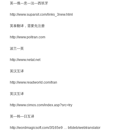
英—俄—意—法—西班牙
http://www.suparsit.com/links_3new.html
英泰翻译，需要先注册
http://www.poltran.com
波兰—英
http://www.netat.net
英汉互译
http://www.readworld.com/tran
英汉互译
http://www.cimos.com/index.asp?src=try
英—韩—日互译
http://wordmagicsoft.com/3f165e9 … b6deb/webtranslator