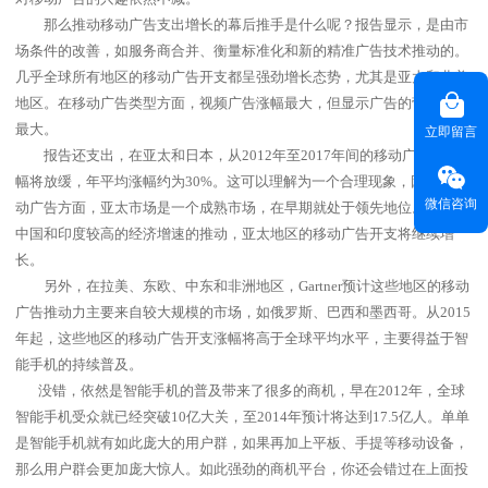
那么推动移动广告支出增长的幕后推手是什么呢？报告显示，是由市
场条件的改善，如服务商合并、衡量标准化和新的精准广告技术推动的。
几乎全球所有地区的移动广告开支都呈强劲增长态势，尤其是亚太和北美
地区。在移动广告类型方面，视频广告涨幅最大，但显示广告的营收份额
最大。
立即留言
报告还支出，在亚太和日本，从
2012
年至
2017
年间的移动广告开支涨
幅将放缓，年平均涨幅约为
30%
。这可以理解为一个合理现象，因为在移
微信咨询
动广告方面，亚太市场是一个成熟市场，在早期就处于领先地位。而且受
中国和印度较高的经济增速的推动，亚太地区的移动广告开支将继续增
长。
另外，在拉美、东欧、中东和非洲地区，
Gartner
预计这些地区的移动
广告推动力主要来自较大规模的市场，如俄罗斯、巴西和墨西哥。从
2015
年起，这些地区的移动广告开支涨幅将高于全球平均水平，主要得益于智
能手机的持续普及。
没错，依然是智能手机的普及带来了很多的商机，早在
2012
年，全球
智能手机受众就已经突破
10
亿大关，至
2014
年预计将达到
17.5
亿人。单单
是智能手机就有如此庞大的用户群，如果再加上平板、手提等移动设备，
那么用户群会更加庞大惊人。如此强劲的商机平台，你还会错过在上面投