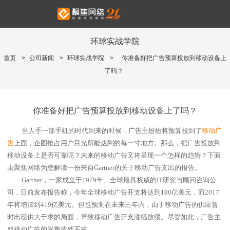
环球实战学院
首页
>
公司新闻
>
环球实战学院
>
你准备好把广告预算投放到移动设备上
了吗？
你准备好把广告预算投放到移动设备上了吗？
当人手一部手机的时代到来的时候，广告主纷纷将预算投到了
移动广
告
上面，企图抢占用户目光所能达到的每一寸地方。那么，把广告投放到
移动设备上是否可靠呢？未来的移动广告又将呈现一个怎样的趋势？下面
由聚焦网络为您解读一份来自
Gartner
的关于移动广告支出的报告。
Gartner
，一家成立于
1979
年、全球最具权威的
IT
研究与顾问咨询公
司，日前发布报告称，今年全球移动广告开支将达到
180
亿美元，而
2017
年将增加到
419
亿美元。但也预测在未来三年内，由于移动广告的供应暂
时出现供大于求的局面，导致移动广告开支涨幅放缓。尽管如此，广告主
对移动广告的兴趣依然不减。