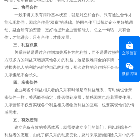
二、
协同合作
一般来讲关系有两种基本状态，就是对立和合作。只有通过合作才
能实现协同，因此合作是
“
双赢
”
的基础。协同合作可以帮助企业更好地调
动、融合所有的资源，更好地提升企业营销能力。总之一句话，只有合
作，才能进步；只有合作，才能发展。
三、
利益双赢
关系营销是通过合作增加关系各方的利益，而不是通过损害其中一
立即留言
方或多方的利益来增加其他各方的利益，这是很难两全的事情，但是若通
过损害他人的利益来维护自己的利益，那么这样的合作绝不会长久，这种
微信咨询
关系也绝不会长久。
四、
亲密伙伴
企业与各个利益相关者的关系有时候是靠利益维系，有时候也像亲
密伙伴一样，关系能否稳定，能否得到发展，情感因素也起着重要作用。
关系营销不仅要实现各个利益相关者物质利益的互惠，也要实现他们的情
感需求。
五、
有效控制
建立完备有效的关系体系，就需要建立专门的部门，用以跟踪各个
利益者的态度，由此了解关系的动态变化，及时采取措施消除关系中的不