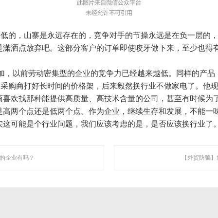
为国内知名人工智能营销机构，是一家集技术研发与网络营销服务为一体的创新型高
走低的，山寨是永远存在的，竞争对手的节操永远是在负一层的
是潇洒点放弃吧。这部分客户的订单即使咬牙做下来，至少也得
站点地图
加，以前劳动密集型的企业的竞争力已经越来越低
。
同样的产品
和采购商打好长时间的价格架，后来毅然换行业不做家电了。他
商喜欢找那种能提供高质量、高技术含量的公司，甚至有时候为
是高两个点还是低两个点。
作为企业，继续生存和发展，不能一
实这可能是个行业问题，我们应该考虑的是，是否应该换行业了。
你的企业有吗？
【外贸防骗】