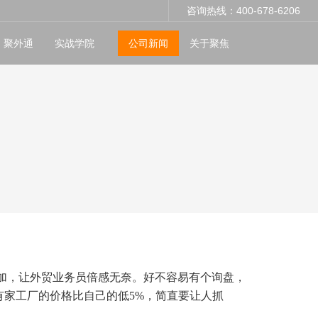
咨询热线：400-678-6206
聚外通
实战学院
公司新闻
关于聚焦
加，让外贸业务员倍感无奈。
好不容易
有个询盘
，
有家工厂的价格
比自己的
低5%
，简直要让人抓