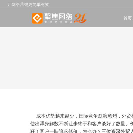
让网络营销更简单有效
首页
成本优势越来越少，国际竞争愈演愈烈，外贸
使出浑身解数
不断让步终于
和客户谈好
了
数量、
狂！客户
一
味追求低价
，怎么办
？
三
位
资深外贸