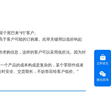
等技术领域，
越来越 多企业的首选。
留个尾巴来“钓”客户。
高于客户可能的订购量。此举关键用以低价钩起
联系聚焦
布求购信息，这样的客户
可以采
用低价法。因为对
咨询热线(
) ：020-22818315
HOT LINE
立即留言
，一个产品的成本构成是复杂的，某个零部件或者
客服热线(
)：400-678-6206
CUSTOMER SERVICE
款及时安全、交货期长，不妨答应给客户低价。”
电子邮箱(
)：
master@weyes.cn
E-MAIL
微信咨询
地址(
)：广东省广州市海珠区磨碟沙大街133
OFFICE ADD
号国美智慧城西塔13楼全层
联系我们 >>