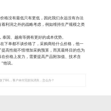
新技术企业。
，价格没有最低只有更低，因此我们永远没有办法
有着利润之外的战略考虑，例如维持生产规模之类
，泰国、越南等拥有更好的成本优势。
现在下单都不谈价格了，采购商给什么价格，他一
了提高性能不惜增加采购预算，而其最终目的也为
味在价格上发力，
需要提高产品附加值、技术含
”他说。
放了B/L，客户未付完款玩消失，怎么办？