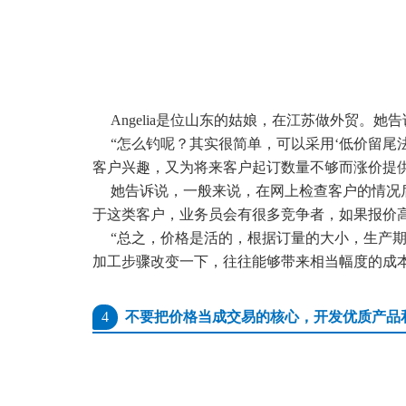
聚焦网络以
研发了国内知名的人工
Angelia是位山东的姑娘，在江苏做外贸。
“怎么钓呢？其实很简单，
可以
采用‘低价留尾
客户兴趣，又为将来客户起订数量不够而涨价提
关于聚焦
她告诉说，一般来说，在网上检查客户的情况
广州聚焦网络技术有限公司作为国内知名人工智能营销机
于这类客户，业务员会有很多竞争者，
如果报价
构，是一家集技术研发与网络营销服务为一体的创新型高新
“总之，价格是活的，根据订量的大小，生产
技术企业。
加工步骤改变一下，往往能够带来相当幅度的成本变
公司成立于2005年，总部设立于广州市CBD，在佛山、深圳
等地设立多家分支机构，拥有专业的技术团队及客服队伍，
以及拔尖研发人才。
4
不要把价格当成交易的核心，开发优质产品
查看更多 >>