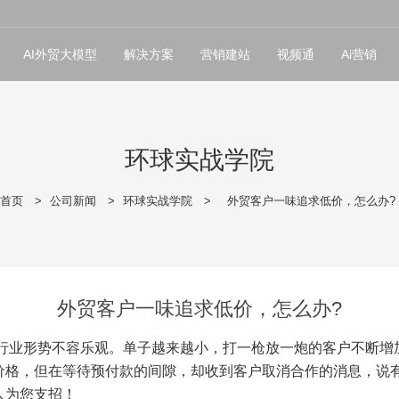
AI外贸大模型
解决方案
营销建站
视频通
Ai营销
环球实战学院
首页
>
公司新闻
>
环球实战学院
>
外贸客户一味追求低价，怎么办?
外贸客户一味追求低价，怎么办?
行业形势不容乐观。单子越来越小，
打一枪放一炮的客户
不断增
价格，
但在
等待预付款的间隙，却收到客户取消合作的消息
，说
人为您支招！