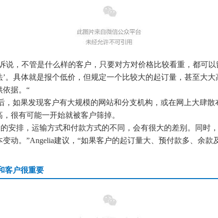
“让网络营销更简单有效”为使命，深入人工智能自然语言处理、机器学习、数据挖掘 
智能自动化营销系统，凭借着上线快、效果好、功能强大、高性价比的特点，成为了
她告诉说，不管是什么样的客户，只要对方对价格比较看重，都可以
法
’
。
具体
就是报个低价，但规定一个比较大的起订量，甚至大大
供依据
。“
走近聚焦
后，如果发现客户有大规模的网站和分支机构，或在网上大肆散
高，很有可能一开始就被客户筛掉
。
期的安排，运输方式和付款方式的不同，会有很大的差别。同时
动。”Angelia建议，“如果客户的起订量大、预付款多、余
和客户很重要