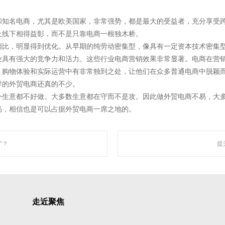
和知名电商，尤其是欧美国家，非常强势，都是最大的受益者，充分享受
上线下相得益彰，而不是只靠电商一根独木桥。
相比，明显得到优化。从早期的纯劳动密集型，像具有一定资本技术密集
具有强大的竞争力和活力。这些行业电商营销效果非常显著。电商在营销
，购物体验和实际运营中有非常独到之处，让他们在众多普通电商中脱颖
样的外贸电商还真的不少。
聚焦网络
外生意都不好做。大多数生意都在守而不是攻。因此做外贸电商不易，大
品，相信也是可以占据外贸电商一席之地的。
“让网络营销更简单有效”为使命，深入人工智能自然语言处理、机器学习、数据挖掘 
智能自动化营销系统，凭借着上线快、效果好、功能强大、高性价比的特点，成为了
”？
提
走近聚焦