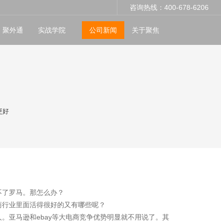
咨询热线：400-678-6206
聚外通
实战学院
公司新闻
关于聚焦
更好
不了罗马。那怎么办？
商行业里面活得很好的又有哪些呢？
。亚马逊和ebay等大电商竞争优势明显就不用说了。其