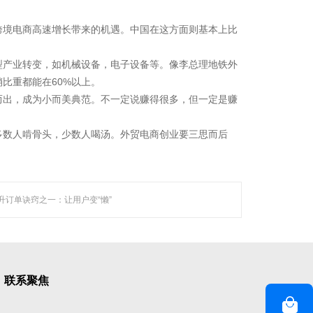
跨境电商高速增长带来的机遇。中国在这方面则基本上比
型产业转变，如机械设备，电子设备等。像李总理地铁外
比重都能在60%以上。
而出，成为小而美典范。不一定说赚得很多，但一定是赚
多数人啃骨头，少数人喝汤。外贸电商创业要三思而后
等技术领域，
越来越 多企业的首选。
升订单诀窍之一：让用户变“懒”
联系聚焦